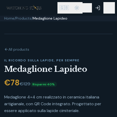
🇬🇧
Home
/
Products
/
Medaglione Lapideo
Più richiesto
All products
IL RICORDO SULLA LAPIDE, PER SEMPRE
Medaglione Lapideo
€
78
€129
Risparmi
40
%
Medaglione 4×4 cm realizzato in ceramica italiana
artigianale, con QR Code integrato. Progettato per
essere applicato sulla lapide cimiteriale.