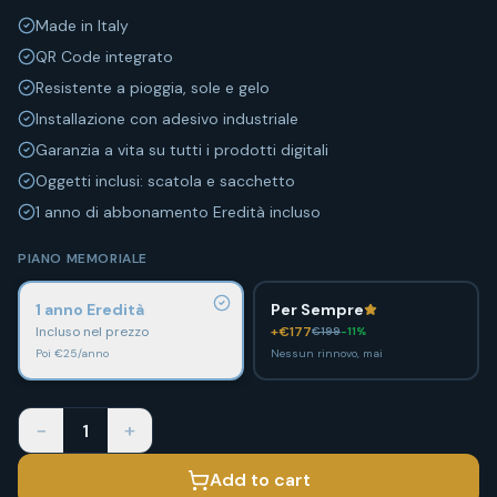
Made in Italy
QR Code integrato
Resistente a pioggia, sole e gelo
Installazione con adesivo industriale
Garanzia a vita su tutti i prodotti digitali
Oggetti inclusi: scatola e sacchetto
1 anno di abbonamento Eredità incluso
PIANO MEMORIALE
1 anno Eredità
Per Sempre
Incluso nel prezzo
+€
177
€
199
-
11
%
Poi €25/anno
Nessun rinnovo, mai
−
+
1
Add to cart