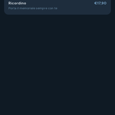
Ricordino
€17,90
Porta il memoriale sempre con te