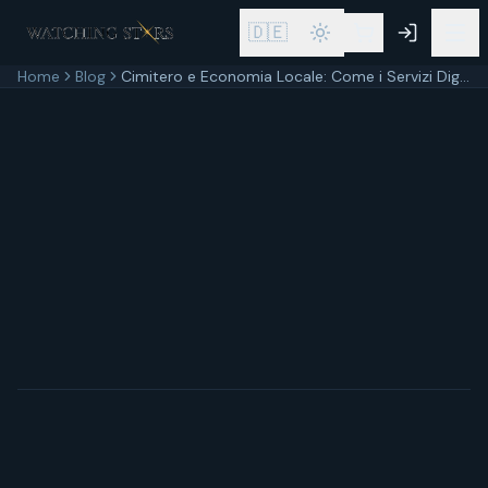
🇩🇪
Home
Blog
Cimitero e Economia Locale: Come i Servizi Digitali Rilanciano il Territorio
28 febbraio 2026
8
min di lettura
Aggiornato
28 febbraio 2026