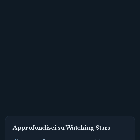
Inizia oggi a costruire un memoriale che
parli davvero di chi hai amato.
Approfondisci su Watching Stars