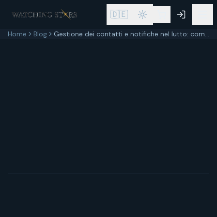
🇩🇪
Home
Blog
Gestione dei contatti e notifiche nel lutto: come informare amici e famiglia della scomparsa
30 maggio 2026
6
min di lettura
Aggiornato
30 maggio 2026