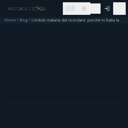
🇩🇪
Home
Blog
L'indole italiana del ricordare: perché in Italia la memoria dei cari è cultura, non abitudine
15 settembre 2024
11
min di lettura
Aggiornato
15 settembre 2024