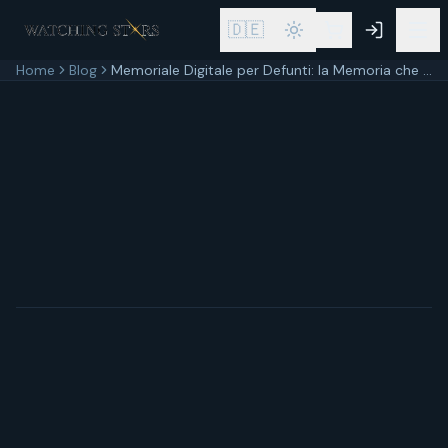
🇩🇪
Home
Blog
Memoriale Digitale per Defunti: la Memoria che Non Sbiadisce
2 marzo 2026
7
min di lettura
Aggiornato
2 marzo 2026