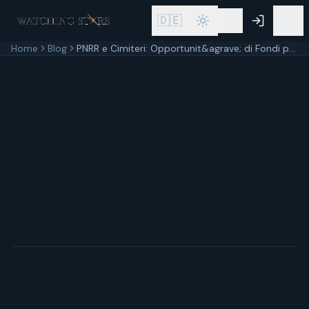
🇩🇪
Home
Blog
PNRR e Cimiteri: Opportunit&agrave; di Fondi per la Digitalizzazione Comunale
25 febbraio 2026
7
min di lettura
Aggiornato
25 febbraio 2026
Piano Nazionale di Ripresa e Resilienza