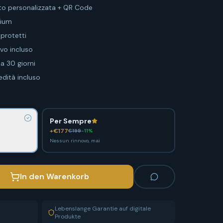
o personalizzata + QR Code
mium
 protetti
ivo incluso
a 30 giorni
dità incluso
Per Sempre
+€
177
€
199
-
11
%
Nessun rinnovo, mai
In den Warenkorb
Lebenslange Garantie auf digitale
Produkte