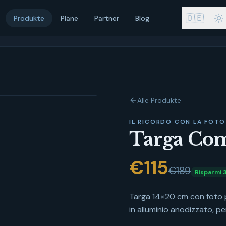
🇩🇪
Produkte
Pläne
Partner
Blog
Alle Produkte
IL RICORDO CON LA FOTO
Targa Co
€
115
€189
Risparmi
Targa 14×20 cm con foto p
in alluminio anodizzato, pe