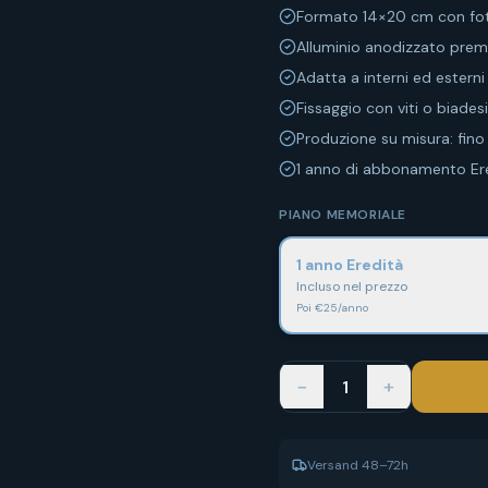
Formato 14×20 cm con fot
Alluminio anodizzato pre
Adatta a interni ed esterni
Fissaggio con viti o biades
Produzione su misura: fino 
1 anno di abbonamento Ere
PIANO MEMORIALE
1 anno Eredità
Incluso nel prezzo
Poi €25/anno
−
+
1
Versand 48–72h