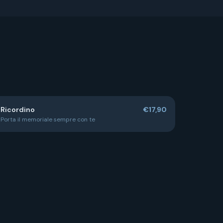
Ricordino
€17,90
Porta il memoriale sempre con te