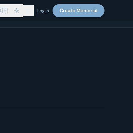
🇧
Create Memorial
Log in