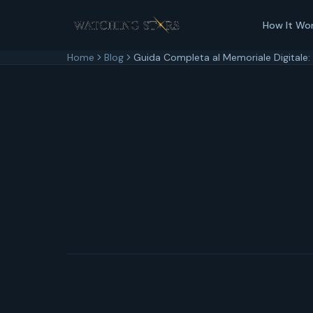
How It Wo
Home
Blog
Guida Completa al Memoriale Digitale:
11 aprile 2026
12
min di lettura
Aggiornato
11 apr