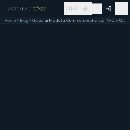
🇬🇧
Home
Blog
Guida ai Prodotti Commemorativi con NFC e QR Code per Lapidi
11 aprile 2026
10
min di lettura
Aggiornato
11 aprile 2026
In breve