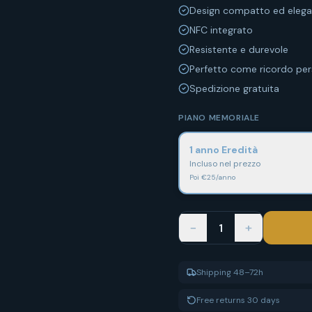
Design compatto ed elega
NFC integrato
Resistente e durevole
Perfetto come ricordo per
Spedizione gratuita
PIANO MEMORIALE
1 anno Eredità
Incluso nel prezzo
Poi €25/anno
−
+
1
Shipping 48–72h
Free returns 30 days