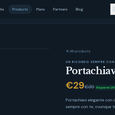

rks
Products
Plans
Partners
Blog
All products
UN RICORDO SEMPRE CON
Portachiav
€
29
€39
Risparmi
26
Portachiavi elegante con c
sempre con te, ovunque t