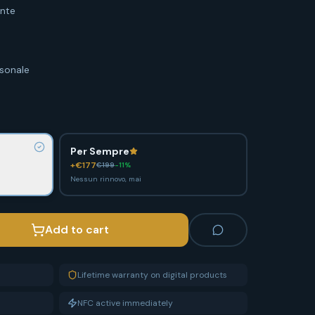
nte
sonale
Per Sempre
+€
177
€
199
-
11
%
Nessun rinnovo, mai
Add to cart
Lifetime warranty on digital products
NFC active immediately