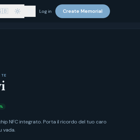
🇧
Create Memorial
Log in
 TE
i
%
hip NFC integrato. Porta il ricordo del tuo caro
u vada.