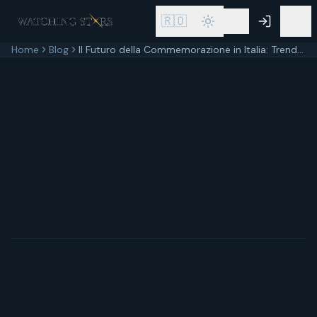
🇷🇴
Home
Blog
Il Futuro della Commemorazione in Italia: Trend e Innovazioni
11 aprile 2026
9
min di lettura
Aggiornato
11 aprile 2026
In breve