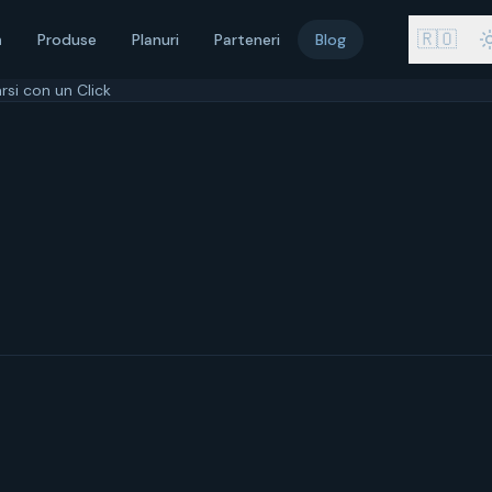
🇷🇴
ă
Produse
Planuri
Parteneri
Blog
rsi con un Click
arzo 2026