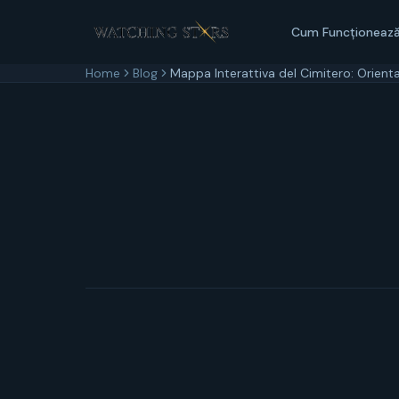
Cum Funcționeaz
Home
Blog
Mappa Interattiva del Cimitero: Orienta
10 marzo 2026
6
min di lettura
Aggiornato
10 m