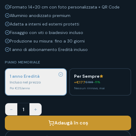
Formato 14×20 cm con foto personalizzata + QR Code
Alluminio anodizzato premium
Adatta a interni ed esterni protetti
Fissaggio con viti o biadesivo incluso
Produzione su misura: fino a 30 giorni
1 anno di abbonamento Eredità incluso
PIANO MEMORIALE
1 anno Eredità
Per Sempre
Incluso nel prezzo
+€
177
€
199
-
11
%
Poi €25/anno
Nessun rinnovo, mai
−
+
1
Adaugă în coș