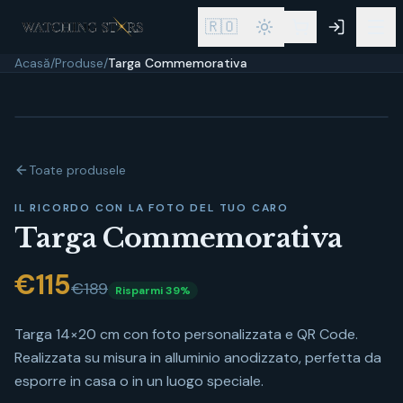
🇷🇴
Acasă
/
Produse
/
Targa Commemorativa
Toate produsele
IL RICORDO CON LA FOTO DEL TUO CARO
Targa Commemorativa
€
115
€189
Risparmi
39
%
Targa 14×20 cm con foto personalizzata e QR Code.
Realizzata su misura in alluminio anodizzato, perfetta da
esporre in casa o in un luogo speciale.