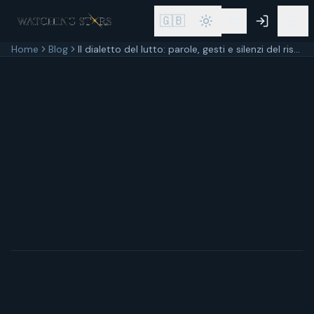
🇬🇧
Home
Blog
Il dialetto del lutto: parole, gesti e silenzi del rispetto italiano del defunto
30 settembre 2025
11
min di lettura
Aggiornato
30 settembre 2025