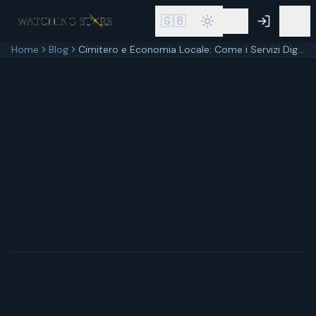
🇬🇧
Home
Blog
Cimitero e Economia Locale: Come i Servizi Digitali Rilanciano il Territorio
28 febbraio 2026
8
min di lettura
Aggiornato
28 febbraio 2026