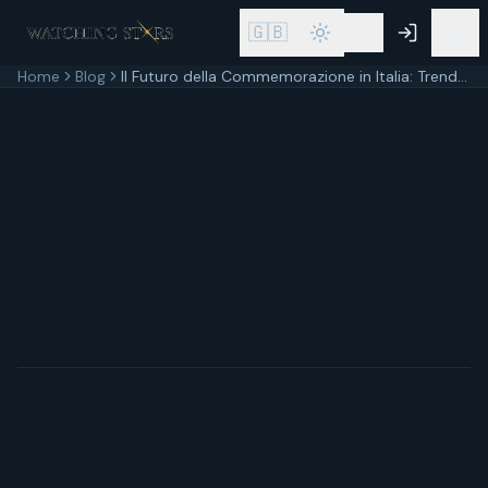
🇬🇧
Home
Blog
Il Futuro della Commemorazione in Italia: Trend e Innovazioni
11 aprile 2026
9
min di lettura
Aggiornato
11 aprile 2026
In breve