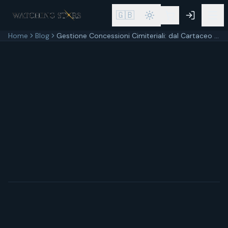
🇬🇧
Home
Blog
Gestione Concessioni Cimiteriali: dal Cartaceo al Digitale
15 marzo 2026
7
min di lettura
Aggiornato
15 marzo 2026