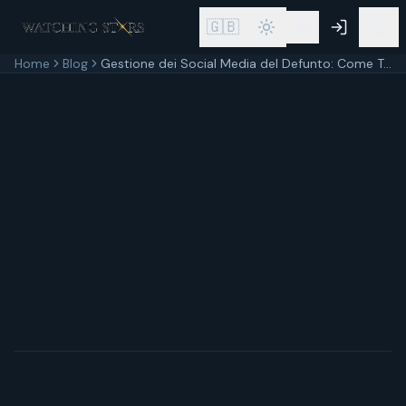
🇬🇧
Home
Blog
Gestione dei Social Media del Defunto: Come Trasformare i Profili in Memoriali Digitali o Eliminarli Rispettosamente
30 maggio 2026
11
min di lettura
Aggiornato
30 maggio 2026