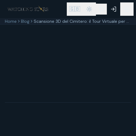
🇬🇧
Home
Blog
Scansione 3D del Cimitero: il Tour Virtuale per Comuni e Cittadini
4 marzo 2026
7
min di lettura
Aggiornato
4 marzo 2026