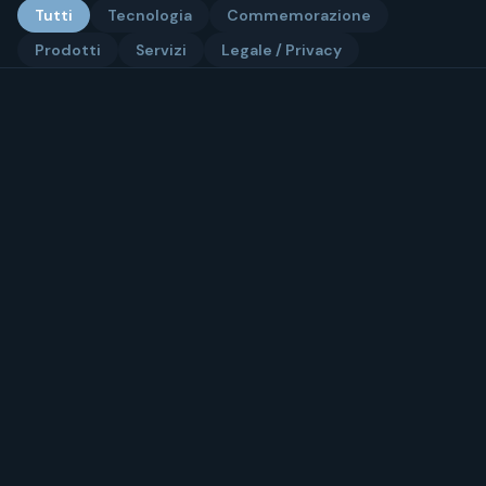
Tutti
Tecnologia
Commemorazione
Prodotti
Servizi
Legale / Privacy
TECNOLOGIA
Memoriale Digitale
Un memoriale digitale è uno spazio online
permanente dedicato alla memoria di una
persona cara, dove raccogliere foto, video,
biografia, dediche e ceri virtuali.
TECNOLOGIA