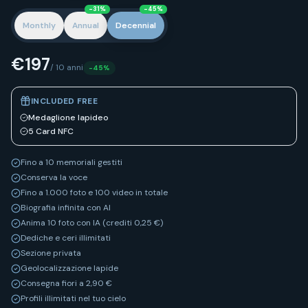
-31%
-45%
Monthly
Annual
Decennial
€
197
/ 10 anni
-45%
INCLUDED FREE
Medaglione lapideo
5 Card NFC
Fino a 10 memoriali gestiti
Conserva la voce
Fino a 1.000 foto e 100 video in totale
Biografia infinita con AI
Anima 10 foto con IA (crediti 0,25 €)
Dediche e ceri illimitati
Sezione privata
Geolocalizzazione lapide
Consegna fiori a 2,90 €
Profili illimitati nel tuo cielo