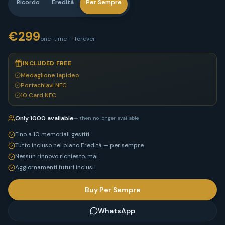
Ricordo
Eredità
Per Sempre
€
299
one-time — forever
INCLUDED FREE
Medaglione lapideo
Portachiavi NFC
10 Card NFC
Only 1000 available
— then no longer available
Fino a 10 memoriali gestiti
Tutto incluso nel piano Eredità — per sempre
Nessun rinnovo richiesto, mai
Aggiornamenti futuri inclusi
Buy Per Sempre
WhatsApp