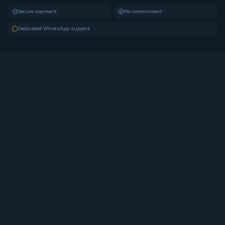
Secure payment
No commitment
Dedicated WhatsApp support
Più richiesto
-
8
%
Medaglione Lapideo
Il ricordo sulla lapide, per sempre
€
255
€
277