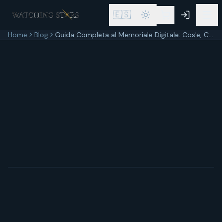
🇪🇸
Home
Blog
Guida Completa al Memoriale Digitale: Cos'e, Come Crearlo e Perche e Importante
11 aprile 2026
12
min di lettura
Aggiornato
11 aprile 2026
In breve