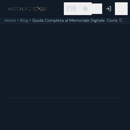
🇫🇷
Home
Blog
Guida Completa al Memoriale Digitale: Cos'e, Come Crearlo e Perche e Importante
11 aprile 2026
12
min di lettura
Aggiornato
11 aprile 2026
In breve