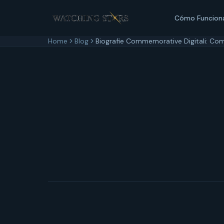
Cómo Funcion
Home
Blog
Biografie Commemorative Digitali: Come
22 maggio 2026
5
min di lettura
Aggiornato
22