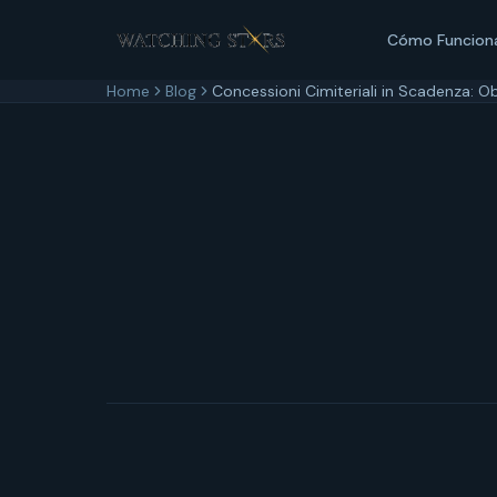
Cómo Funcion
Home
Blog
Concessioni Cimiteriali in Scadenza: Obb
22 febbraio 2026
8
min di lettura
Aggiornato
22