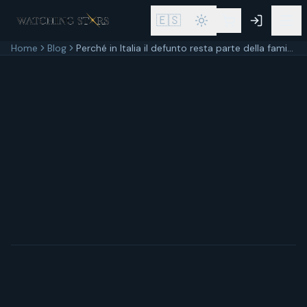
🇪🇸
Home
Blog
Perché in Italia il defunto resta parte della famiglia: l'eredità degli affetti
8 maggio 2025
12
min di lettura
Aggiornato
8 maggio 2025