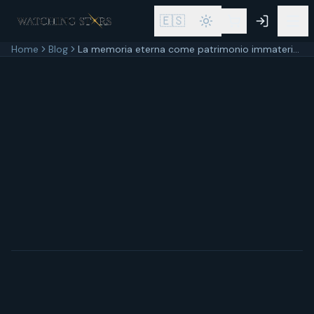
🇪🇸
Home
Blog
La memoria eterna come patrimonio immateriale: il ricordare è cultura italiana
15 marzo 2026
12
min di lettura
Aggiornato
15 marzo 2026