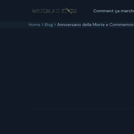
Comment ça march
Home
Blog
Anniversario della Morte e Commemoraz
22 maggio 2026
6
min di lettura
Aggiornato
22