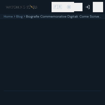
🇫🇷
Home
Blog
Biografie Commemorative Digitali: Come Scrivere e Condividere la Storia di Vita di Chi Ami
22 maggio 2026
5
min di lettura
Aggiornato
22 maggio 2026