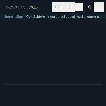
🇫🇷
Home
Blog
Condividere il ricordo sui social media: come onorare i defunti nel rispetto della privacy
30 maggio 2026
7
min di lettura
Aggiornato
30 maggio 2026