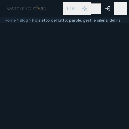
🇫🇷
Home
Blog
Il dialetto del lutto: parole, gesti e silenzi del rispetto italiano del defunto
30 settembre 2025
11
min di lettura
Aggiornato
30 settembre 2025