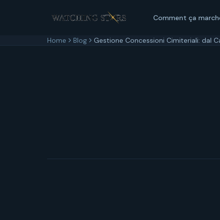
Comment ça march
Home
Blog
Gestione Concessioni Cimiteriali: dal C
15 marzo 2026
7
min di lettura
Aggiornato
15 m