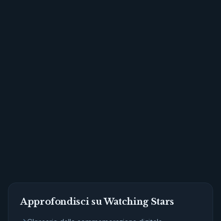
Inizia oggi a costruire un memoriale che
parli davvero di chi hai amato.
Approfondisci su Watching Stars