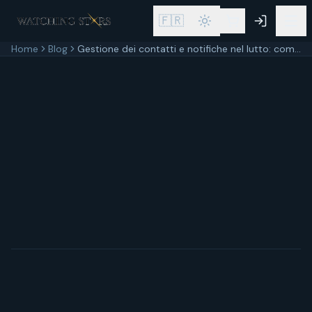
🇫🇷
Home
Blog
Gestione dei contatti e notifiche nel lutto: come informare amici e famiglia della scomparsa
30 maggio 2026
6
min di lettura
Aggiornato
30 maggio 2026