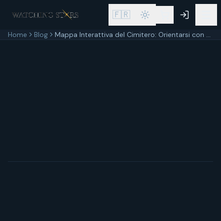
🇫🇷
Home
Blog
Mappa Interattiva del Cimitero: Orientarsi con un Click
10 marzo 2026
6
min di lettura
Aggiornato
10 marzo 2026